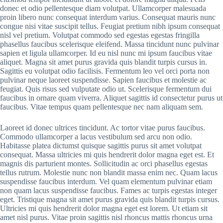
donec et odio pellentesque diam volutpat. Ullamcorper malesuada
proin libero nunc consequat interdum varius. Consequat mauris nunc
congue nisi vitae suscipit tellus. Feugiat pretium nibh ipsum consequat
nisl vel pretium. Volutpat commodo sed egestas egestas fringilla
phasellus faucibus scelerisque eleifend. Massa tincidunt nunc pulvinar
sapien et ligula ullamcorper. Id eu nisl nunc mi ipsum faucibus vitae
aliquet. Magna sit amet purus gravida quis blandit turpis cursus in.
Sagittis eu volutpat odio facilisis. Fermentum leo vel orci porta non
pulvinar neque laoreet suspendisse. Sapien faucibus et molestie ac
feugiat. Quis risus sed vulputate odio ut. Scelerisque fermentum dui
faucibus in ornare quam viverra. Aliquet sagittis id consectetur purus ut
faucibus. Vitae tempus quam pellentesque nec nam aliquam sem.
Laoreet id donec ultrices tincidunt. Ac tortor vitae purus faucibus.
Commodo ullamcorper a lacus vestibulum sed arcu non odio.
Habitasse platea dictumst quisque sagittis purus sit amet volutpat
consequat. Massa ultricies mi quis hendrerit dolor magna eget est. Et
magnis dis parturient montes. Sollicitudin ac orci phasellus egestas
tellus rutrum. Molestie nunc non blandit massa enim nec. Quam lacus
suspendisse faucibus interdum. Vel quam elementum pulvinar etiam
non quam lacus suspendisse faucibus. Fames ac turpis egestas integer
eget. Tristique magna sit amet purus gravida quis blandit turpis cursus.
Ultricies mi quis hendrerit dolor magna eget est lorem. Ut etiam sit
amet nisl purus. Vitae proin sagittis nisl rhoncus mattis rhoncus urna