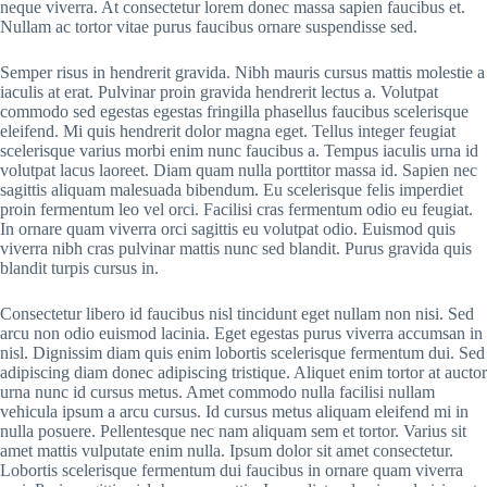
neque viverra. At consectetur lorem donec massa sapien faucibus et.
Nullam ac tortor vitae purus faucibus ornare suspendisse sed.
Semper risus in hendrerit gravida. Nibh mauris cursus mattis molestie a
iaculis at erat. Pulvinar proin gravida hendrerit lectus a. Volutpat
commodo sed egestas egestas fringilla phasellus faucibus scelerisque
eleifend. Mi quis hendrerit dolor magna eget. Tellus integer feugiat
scelerisque varius morbi enim nunc faucibus a. Tempus iaculis urna id
volutpat lacus laoreet. Diam quam nulla porttitor massa id. Sapien nec
sagittis aliquam malesuada bibendum. Eu scelerisque felis imperdiet
proin fermentum leo vel orci. Facilisi cras fermentum odio eu feugiat.
In ornare quam viverra orci sagittis eu volutpat odio. Euismod quis
viverra nibh cras pulvinar mattis nunc sed blandit. Purus gravida quis
blandit turpis cursus in.
Consectetur libero id faucibus nisl tincidunt eget nullam non nisi. Sed
arcu non odio euismod lacinia. Eget egestas purus viverra accumsan in
nisl. Dignissim diam quis enim lobortis scelerisque fermentum dui. Sed
adipiscing diam donec adipiscing tristique. Aliquet enim tortor at auctor
urna nunc id cursus metus. Amet commodo nulla facilisi nullam
vehicula ipsum a arcu cursus. Id cursus metus aliquam eleifend mi in
nulla posuere. Pellentesque nec nam aliquam sem et tortor. Varius sit
amet mattis vulputate enim nulla. Ipsum dolor sit amet consectetur.
Lobortis scelerisque fermentum dui faucibus in ornare quam viverra