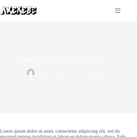
Ga
naar
de
inhoud
Consequat Mauris Nunc Congue Suscipit
admin
mei 6, 2022
Expirience
Lorem ipsum dolor sit amet, consectetur adipiscing elit, sed do
eiusmod tempor incididunt ut labore et dolore magna aliqua. Felis