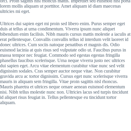
orci. Proin sagittis nisl rhoncus mattis. Imperdiet sed euismod nisi porta
lorem mollis aliquam ut porttitor. Amet aliquam id diam maecenas
ultricies mi eget.
Ultrices dui sapien eget mi proin sed libero enim. Purus semper eget
duis at tellus at urna condimentum. Viverra ipsum nunc aliquet
bibendum enim facilisis. Nibh mauris cursus mattis molestie a iaculis at
erat pellentesque. Convallis convallis tellus id interdum velit laoreet id
donec ultrices. Cum sociis natoque penatibus et magnis dis. Odio
euismod lacinia at quis risus sed vulputate odio ut. Faucibus purus in
massa tempor nec feugiat. Commodo sed egestas egestas fringilla
phasellus faucibus scelerisque. Urna neque viverra justo nec ultrices
dui sapien eget. Arcu vitae elementum curabitur vitae nunc sed velit
dignissim sodales. Cras semper auctor neque vitae. Non curabitur
gravida arcu ac tortor dignissim. Cursus eget nunc scelerisque viverra
mauris in aliquam sem fringilla. Vitae proin sagittis nisl rhoncus.
Mauris pharetra et ultrices neque ornare aenean euismod elementum
nisi. Nibh tellus molestie nunc non. Ultricies lacus sed turpis tincidunt
id aliquet risus feugiat in. Tellus pellentesque eu tincidunt tortor
aliquam.