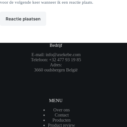
voor de volgende keer wanneer ik een reactie plaats.
Reactie plaatsen
Bedrijf
E-mail: info@axekebe.com
Telefoon: +32 477 93 19 85
Adres:
3660 oudsbergen België
MENU
Over ons
Contact
Producten
Product review